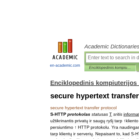
Academic Dictionarie
en-academic.com
Enciklopedinis kompiuterijos žodynas
Enciklopedinis kompiuterijos
secure hypertext transfe
secure
hypertext
transfer
protocol
S
-
HTTP
protokolas
statusas
T
sritis
informa
užtikrinantis
privatų
ir
saugų
ryšį
tarp
↑
kliento
persiuntimo
↑
HTTP
protokolu
.
Yra
naudinga
tarp
klientų
ir
serverių
.
Nepaisant
to
,
kad
S
-
H