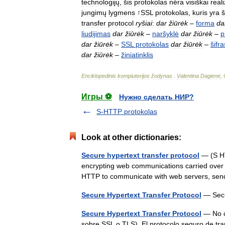
technologijų
,
šis
protokolas
nėra
visiškai
real
jungimų
lygmens
↑
SSL
protokolas
,
kuris
yra
š
transfer
protocol
ryšiai
:
dar
žiūrėk
–
forma
da
liudijimas
dar
žiūrėk
–
naršyklė
dar
žiūrėk
–
p
dar
žiūrėk
–
SSL
protokolas
dar
žiūrėk
–
šifra
dar
žiūrėk
–
žiniatinklis
Enciklopedinis
kompiuterijos
žodynas
.
Valentina
Dagienė
,
Игры ⚽
Нужно сделать НИР?
S-HTTP protokolas
Look at other dictionaries:
Secure hypertext transfer protocol
— (S HT
encrypting web communications carried over
HTTP to communicate with web servers, se
Secure Hypertext Transfer Protocol
— Secu
Secure Hypertext Transfer Protocol
— No c
sobre SSL o TLS). El protocolo seguro de tr