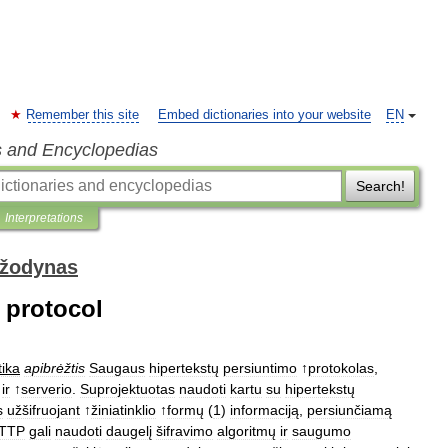
Remember this site
Embed dictionaries into your website
EN
s and Encyclopedias
Search!
Interpretations
 žodynas
r protocol
tika
apibrėžtis
Saugaus
hipertekstų
persiuntimo
↑
protokolas
,
ir
↑
serverio
.
Suprojektuotas
naudoti
kartu
su
hipertekstų
s
užšifruojant
↑
žiniatinklio
↑
formų
(
1
)
informaciją
,
persiunčiamą
TTP
gali
naudoti
daugelį
šifravimo
algoritmų
ir
saugumo