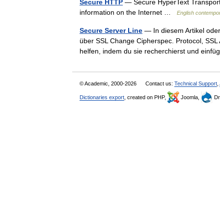
Secure HTTP
— Secure HyperText Transport P
information on the Internet …
English contempor
Secure Server Line
— In diesem Artikel oder
über SSL Change Cipherspec. Protocol, SSL A
helfen, indem du sie recherchierst und ein
© Academic, 2000-2026
Contact us:
Technical Support
,
Dictionaries export
, created on PHP,
Joomla,
Dr