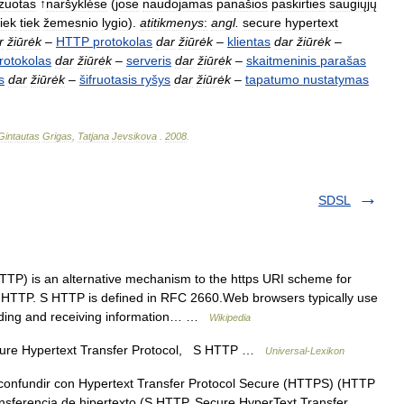
izuotas
↑
naršyklėse
(
jose
naudojamas
panašios
paskirties
saugiųjų
iek
tiek
žemesnio
lygio
).
atitikmenys
:
angl
.
secure
hypertext
r
žiūrėk
–
HTTP
protokolas
dar
žiūrėk
–
klientas
dar
žiūrėk
–
rotokolas
dar
žiūrėk
–
serveris
dar
žiūrėk
–
skaitmeninis
parašas
s
dar
žiūrėk
–
šifruotasis
ryšys
dar
žiūrėk
–
tapatumo
nustatymas
Gintautas
Grigas
,
Tatjana
Jevsikova
.
2008
.
SDSL
TP) is an alternative mechanism to the https URI scheme for
 HTTP. S HTTP is defined in RFC 2660.Web browsers typically use
nding and receiving information… …
Wikipedia
re Hypertext Transfer Protocol, S HTTP …
Universal-Lexikon
onfundir con Hypertext Transfer Protocol Secure (HTTPS) (HTTP
ansferencia de hipertexto (S HTTP, Secure HyperText Transfer