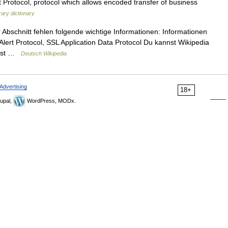
rotocol, protocol which allows encoded transfer of business
ary dictionary
 Abschnitt fehlen folgende wichtige Informationen: Informationen
lert Protocol, SSL Application Data Protocol Du kannst Wikipedia
fügst …
Deutsch Wikipedia
Advertising
18+
upal,
WordPress, MODx.