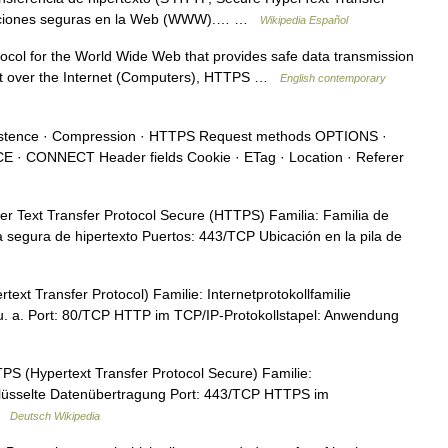
nsacciones seguras en la Web (WWW).… …
Wikipedia Español
col for the World Wide Web that provides safe data transmission
ent over the Internet (Computers), HTTPS …
English contemporary
tence · Compression · HTTPS Request methods OPTIONS ·
· CONNECT Header fields Cookie · ETag · Location · Referer
 Text Transfer Protocol Secure (HTTPS) Familia: Familia de
a segura de hipertexto Puertos: 443/TCP Ubicación en la pila de
xt Transfer Protocol) Familie: Internetprotokollfamilie
u. a. Port: 80/TCP HTTP im TCP/IP‑Protokollstapel: Anwendung
S (Hypertext Transfer Protocol Secure) Familie:
schlüsselte Datenübertragung Port: 443/TCP HTTPS im
 …
Deutsch Wikipedia