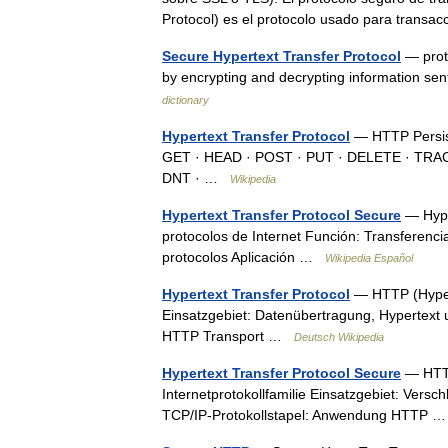
Protocol) es el protocolo usado para tra
Secure Hypertext Transfer Protocol
— proto
by encrypting and decrypting information s
dictionary
Hypertext Transfer Protocol
— HTTP Persis
GET · HEAD · POST · PUT · DELETE · TRACE 
DNT · …
Wikipedia
Hypertext Transfer Protocol Secure
— Hyper
protocolos de Internet Función: Transferenci
protocolos Aplicación …
Wikipedia Español
Hypertext Transfer Protocol
— HTTP (Hyperte
Einsatzgebiet: Datenübertragung, Hypertext 
HTTP Transport …
Deutsch Wikipedia
Hypertext Transfer Protocol Secure
— HTTP
Internetprotokollfamilie Einsatzgebiet: Ver
TCP/IP‑Protokollstapel: Anwendung HTTP